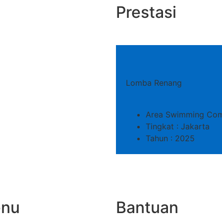
Prestasi
Lomba Renang
Area Swimming Comp
Tingkat : Jakarta
Tahun : 2025
nu
Bantuan