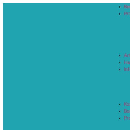
Be
Pro
Ar
Ha
In
Ko
Be
Pro