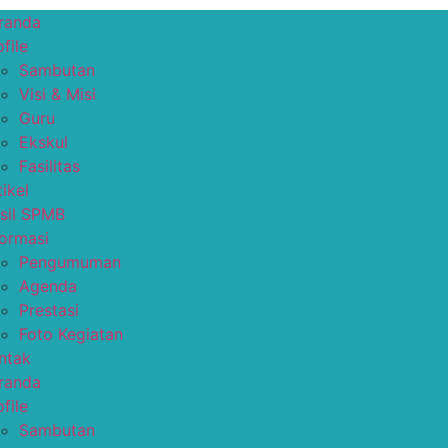
randa
file
Sambutan
Visi & Misi
Guru
Ekskul
Fasilitas
tikel
sil SPMB
formasi
Pengumuman
Agenda
Prestasi
Foto Kegiatan
ntak
randa
file
Sambutan