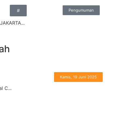
Pengumuman
#
 JAKARTA...
ah
Kamis, 19 Juni 2025
l C...