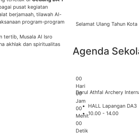
ebagai pusat kegiatan
lat berjamaah, tilawah Al-
elaksanaan program-program
Selamat Ulang Tahun Kota
tertib, Musala Al Isro
 akhlak dan spiritualitas
Agenda Sekol
0
0
Hari
Darul Athfal Archery Interna
0
0
Jam
HALL Lapangan DA3
0
0
10.00 - 14.00
Menit
0
0
Detik