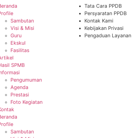
Beranda
Tata Cara PPDB
Profile
Persyaratan PPDB
Sambutan
Kontak Kami
Visi & Misi
Kebijakan Privasi
Guru
Pengaduan Layanan
Ekskul
Fasilitas
Artikel
Hasil SPMB
Informasi
Pengumuman
Agenda
Prestasi
Foto Kegiatan
Kontak
Beranda
Profile
Sambutan