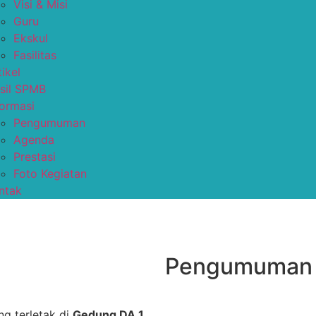
Visi & Misi
Guru
Ekskul
Fasilitas
tikel
sil SPMB
formasi
Pengumuman
Agenda
Prestasi
Foto Kegiatan
ntak
Pengumuman
g terletak di
Gedung DA 1