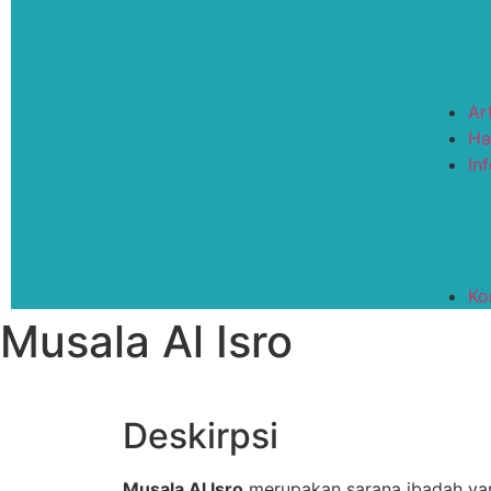
Ar
Ha
In
Ko
Musala Al Isro
Deskirpsi
Musala Al Isro
merupakan sarana ibadah yan